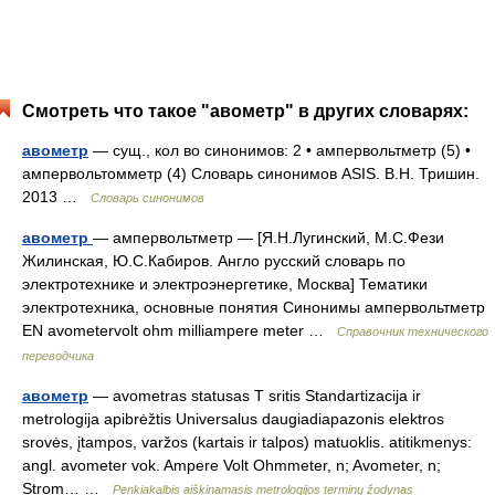
Смотреть что такое "авометр" в других словарях:
авометр
— сущ., кол во синонимов: 2 • ампервольтметр (5) •
ампервольтомметр (4) Словарь синонимов ASIS. В.Н. Тришин.
2013 …
Словарь синонимов
авометр
— ампервольтметр — [Я.Н.Лугинский, М.С.Фези
Жилинская, Ю.С.Кабиров. Англо русский словарь по
электротехнике и электроэнергетике, Москва] Тематики
электротехника, основные понятия Синонимы ампервольтметр
EN avometervolt ohm milliampere meter …
Справочник технического
переводчика
авометр
— avometras statusas T sritis Standartizacija ir
metrologija apibrėžtis Universalus daugiadiapazonis elektros
srovės, įtampos, varžos (kartais ir talpos) matuoklis. atitikmenys:
angl. avometer vok. Ampere Volt Ohmmeter, n; Avometer, n;
Strom… …
Penkiakalbis aiškinamasis metrologijos terminų žodynas