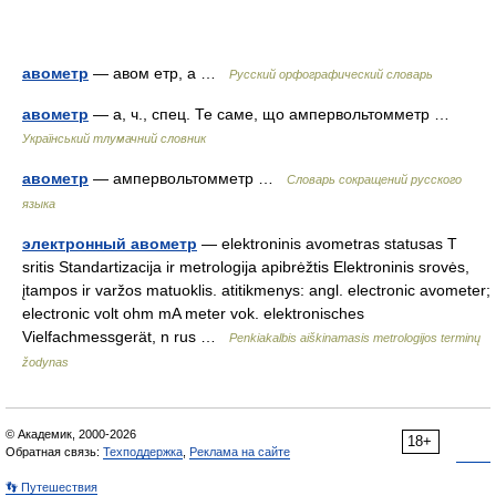
авометр
— авом етр, а …
Русский орфографический словарь
авометр
— а, ч., спец. Те саме, що ампервольтомметр …
Український тлумачний словник
авометр
— ампервольтомметр …
Словарь сокращений русского
языка
электронный авометр
— elektroninis avometras statusas T
sritis Standartizacija ir metrologija apibrėžtis Elektroninis srovės,
įtampos ir varžos matuoklis. atitikmenys: angl. electronic avometer;
electronic volt ohm mA meter vok. elektronisches
Vielfachmessgerät, n rus …
Penkiakalbis aiškinamasis metrologijos terminų
žodynas
© Академик, 2000-2026
18+
Обратная связь:
Техподдержка
,
Реклама на сайте
👣 Путешествия