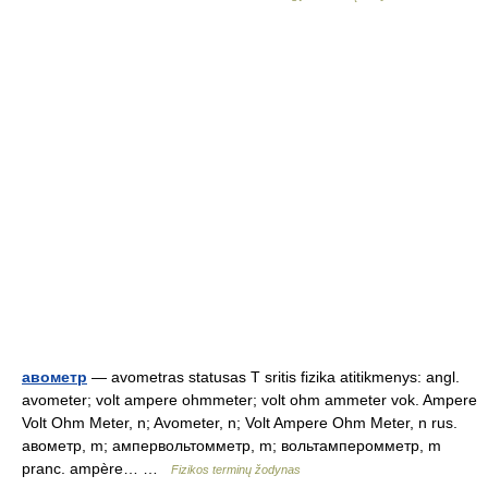
авометр
— avometras statusas T sritis fizika atitikmenys: angl.
avometer; volt ampere ohmmeter; volt ohm ammeter vok. Ampere
Volt Ohm Meter, n; Avometer, n; Volt Ampere Ohm Meter, n rus.
авометр, m; ампервольтомметр, m; вольтамперомметр, m
pranc. ampère… …
Fizikos terminų žodynas