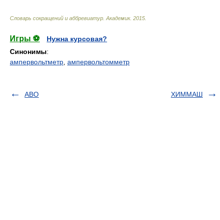
Словарь сокращений и аббревиатур
.
Академик
.
2015
.
Игры ⚽
Нужна курсовая?
Синонимы
:
ампервольтметр
,
ампервольтомметр
АВО
ХИММАШ