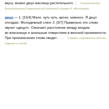
вкусу, можно децл маслица растительного …
Универсальный
дополнительный практический толковый словарь И. Мостицкого
децл
— 1. [15/4] Мало, чуть чуть, крохи, немного. Я децл
опоздаю. Молодежный сленг 2. [3/7] Правильно это слово
звучит «децул». Означает расстояние между входом
во влагалище и анальным отверстием в женской промежности.
При произнесении слова сводят… …
Cловарь современной лексики,
жаргона и сленга