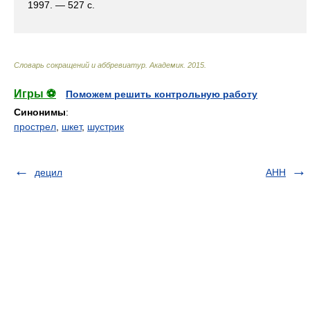
1997. — 527 с.
Словарь сокращений и аббревиатур
.
Академик
.
2015
.
Игры ⚽
Поможем решить контрольную работу
Синонимы
:
прострел
,
шкет
,
шустрик
децил
АНН