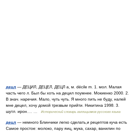
децл
— ДЕЦИЛ, ДЕЦЕЛ, ДЕЦЛ а, м. décile m. 1. мол. Малая
часть чего л. Был бы хоть на децил поумнее. Мокиенко 2000. 2.
В знач. наречия. Мало, чуть чуть. Я много пить не буду, налей
мне децел, хочу домой трезвым прийти. Никитина 1998. 3.
шутл. ирон.… …
Исторический словарь галлицизмов русского языка
децл
— немного Блинчики легко сделать,и рецептов куча есть
Самое простое: молоко, пару яиц, мука, сахар, ванилин по