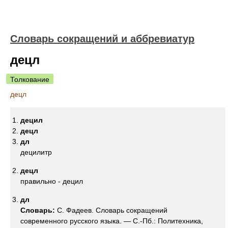
Словарь сокращений и аббревиатур
децл
Толкование
децл
децил
децл
дл
децилитр
децл
правильно - децил
дл
Словарь:
С. Фадеев. Словарь сокращений
современного русского языка. — С.-Пб.: Политехника,