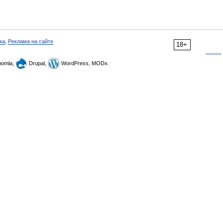
ка
,
Реклама на сайте
18+
omla,
Drupal,
WordPress, MODx.