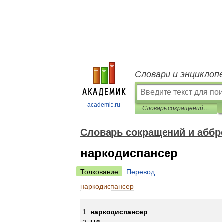
Словари и энциклоп
academic.ru
Словарь сокращений и аббревиатур
Словарь сокращений и аббр
наркодиспансер
Толкование
Перевод
наркодиспансер
наркодиспансер