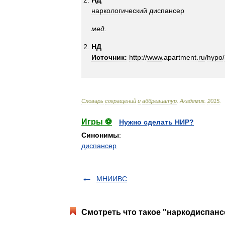
НД
наркологический
диспансер
мед
.
НД
Источник:
http:
//
www
.
apartment
.
ru
/
hypo
/
Словарь
сокращений
и
аббревиатур
.
Академик
.
2015
.
Игры ⚽
Нужно сделать НИР?
Синонимы
:
диспансер
МНИИВС
Смотреть что такое "наркодиспанс