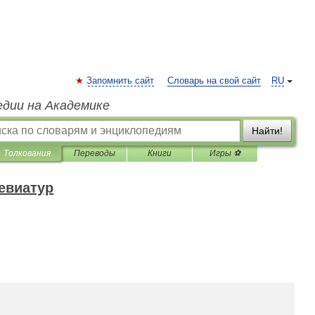
Запомнить сайт
Словарь на свой сайт
RU
едии на Академике
Найти!
Толкования
Переводы
Книги
Игры ⚽
евиатур