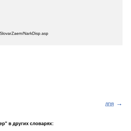
SlovarZaem
/
NarkDisp
.
asp
ЛПЯ
ер" в других словарях: