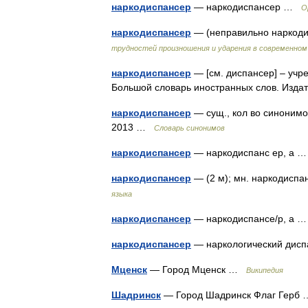
наркодиспансер
— наркодиспансер …
О
наркодиспансер
— (неправильно наркоди
трудностей произношения и ударения в современном
наркодиспансер
— [см. диспансер] – учр
Большой словарь иностранных слов. Изд
наркодиспансер
— сущ., кол во синонимов
2013 …
Словарь синонимов
наркодиспансер
— наркодиспанс ер, а
наркодиспансер
— (2 м); мн. наркодиспа
языка
наркодиспансер
— наркодиспансе/р, а
наркодиспансер
— наркологический ди
Мценск
— Город Мценск …
Википедия
Шадринск
— Город Шадринск Флаг Гер