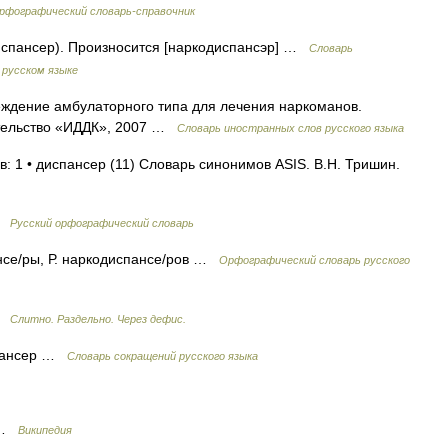
рфографический словарь-справочник
спансер). Произносится [наркодиспансэр] …
Словарь
 русском языке
еждение амбулаторного типа для лечения наркоманов.
ательство «ИДДК», 2007 …
Словарь иностранных слов русского языка
: 1 • диспансер (11) Словарь синонимов ASIS. В.Н. Тришин.
 …
Русский орфографический словарь
нсе/ры, Р. наркодиспансе/ров …
Орфографический словарь русского
 …
Слитно. Раздельно. Через дефис.
спансер …
Словарь сокращений русского языка
б …
Википедия