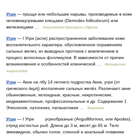
Угри
— прыщи или небольшие нарывы, производимые в коже
человекаугревыми клещами (Demodex folliculorum) или
железницами …
Энциклопедия Брокгауза и Ефрона
Угри
— I Угри (acne) распространенное заболевание кожи
воспалительного характера, обусловленное поражением
сальных желез, их выводных протоков с вовлечением в
процесс волосяных фолликулов. В зависимости от причин
возникновения и особенностей клинической …
Медицинская
энциклопедия
Угри
— Акне на лбу 14 летнего подростка Акне, угри (от
греческого άκμή) воспаление сальных желёз. Различают акне
обыкновенные, келоидные, красные, некротические,
медикаментозные, профессиональные и др. Содержание 1
Этиология, патогенез, патанатомия …
Википедия
Угри
— I Угри угреобразные (Anguilliformes, или Apodes),
отряд костистых рыб. Длина до 3 м, весят до 65 кг. Тело
змеевидное, обычно голое; спинной и анальный плавники