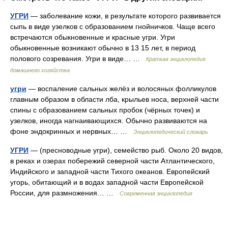
УГРИ
— заболевание кожи, в результате которого развивается
сыпь в виде узелков с образованием гнойничков. Чаще всего
встречаются обыкновенные и красные угри. Угри
обыкновенные возникают обычно в 13 15 лет, в период
полового созревания. Угри в виде… …
Краткая энциклопедия
домашнего хозяйства
угри
— воспаление сальных желёз и волосяных фолликулов
главным образом в области лба, крыльев носа, верхней части
спины с образованием сальных пробок (чёрных точек) и
узелков, иногда нагнаивающихся. Обычно развиваются на
фоне эндокринных и нервных… …
Энциклопедический словарь
УГРИ
— (пресноводные угри), семейство рыб. Около 20 видов,
в реках и озерах побережий северной части Атлантического,
Индийского и западной части Тихого океанов. Европейский
угорь, обитающий и в водах западной части Европейской
России, для размножения… …
Современная энциклопедия