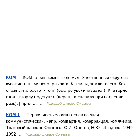
КОМ
— КОМ, а, мн. комья, ьев, муж. Уплотнённый округлый
кусок чего н., мягкого, рыхлого. К. глины, земли, снега. Как
снежный к. растёт что н. (быстро увеличивается). К. в горле
стоит, к горлу подступил (перен.: о спазмах при волнении;
разг.). | прил.… …
Толковый словарь Ожегова
КОМ 1
— Первая часть сложных слов со знач.
коммунистический, напр. компартия, комфракция, комячейка.
Толковый словарь Ожегова. С.И. Ожегов, Н.Ю. Шведова. 1949
1992 …
Толковый словарь Ожегова