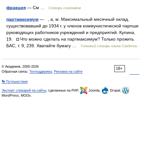
фракция
— См …
Словарь синонимов
партмаксимум
— , а, м. Максимальный месячный оклад,
существовавший до 1934 г. у членов коммунистической парпши
руководящих работников учреждений и предприятий. Купина,
19. ◘ Что можно сделать на партмаксимум? Только прожить.
БАС, т. 9, 239. Хватайте бумагу …
Толковый словарь языка Совдепии
© Академик, 2000-2026
18+
Обратная связь:
Техподдержка
,
Реклама на сайте
👣 Путешествия
Экспорт словарей на сайты
, сделанные на PHP,
Joomla,
Drupal,
WordPress, MODx.