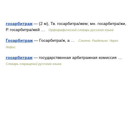
госарбитраж
— (2 м), Тв. госарбитра/жем; мн. госарбитра/жи,
Р. госарбитра/жей …
Орфографический словарь русского языка
Госарбитраж
— Госарбитра/ж, а …
Слитно. Раздельно. Через
дефис.
госарбитраж
— государственная арбитражная комиссия …
Словарь сокращений русского языка