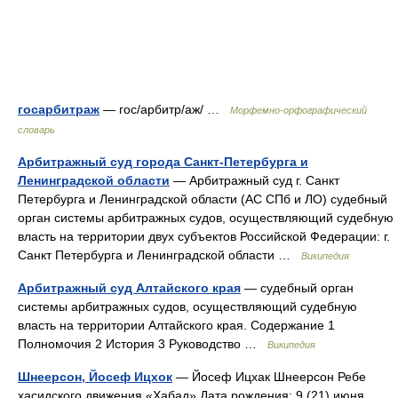
госарбитраж
— гос/арбитр/аж/ …
Морфемно-орфографический
словарь
Арбитражный суд города Санкт-Петербурга и
Ленинградской области
— Арбитражный суд г. Санкт
Петербурга и Ленинградской области (АС СПб и ЛО) судебный
орган системы арбитражных судов, осуществляющий судебную
власть на территории двух субъектов Российской Федерации: г.
Санкт Петербурга и Ленинградской области …
Википедия
Арбитражный суд Алтайского края
— судебный орган
системы арбитражных судов, осуществляющий судебную
власть на территории Алтайского края. Содержание 1
Полномочия 2 История 3 Руководство …
Википедия
Шнеерсон, Йосеф Ицхок
— Йосеф Ицхак Шнеерсон Ребе
хасидского движения «Хабад» Дата рождения: 9 (21) июня