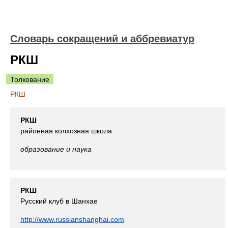
Словарь сокращений и аббревиатур
РКШ
Толкование
РКШ
РКШ
районная колхозная школа
образование и наука
РКШ
Русский клуб в Шанхае
http://www.russianshanghai.com