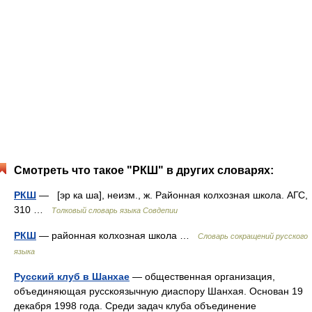
Смотреть что такое "РКШ" в других словарях:
РКШ
— [эр ка ша], неизм., ж. Районная колхозная школа. АГС,
310 …
Толковый словарь языка Совдепии
РКШ
— районная колхозная школа …
Словарь сокращений русского
языка
Русский клуб в Шанхае
— общественная организация,
объединяющая русскоязычную диаспору Шанхая. Основан 19
декабря 1998 года. Среди задач клуба объединение