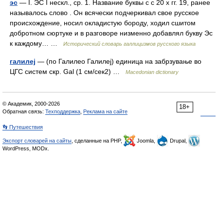
эс
— I. ЭС I нескл., ср. 1. Название буквы с с 20 х гг. 19, ранее
называлось слово . Он всячески подчеркивал свое русское
происхождение, носил окладистую бороду, ходил сшитом
добротном сюртуке и в разговоре низменно добавлял букву Эс
к каждому… …
Исторический словарь галлицизмов русского языка
галилеј
— (по Галилео Галилеј) единица на забрзување во
ЦГС систем скр. Gal (1 см/сек2) …
Macedonian dictionary
© Академик, 2000-2026
18+
Обратная связь:
Техподдержка
,
Реклама на сайте
👣 Путешествия
Экспорт словарей на сайты
, сделанные на PHP,
Joomla,
Drupal,
WordPress, MODx.