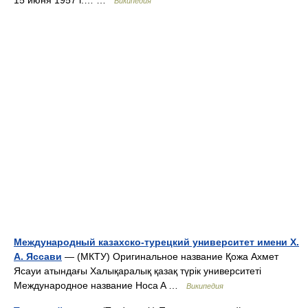
15 июня 1957 г.… …
Википедия
Международный казахско-турецкий университет имени Х.
А. Яссави
— (МКТУ) Оригинальное название Қожа Ахмет
Ясауи атындағы Халықаралық қазақ түрік университеті
Международное название Hoca A …
Википедия