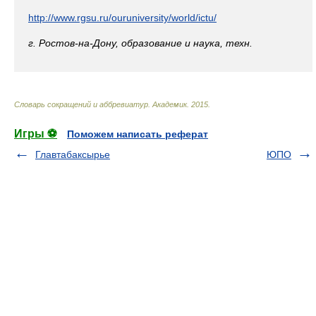
http://www.rgsu.ru/
ouruniversity/
world/
ictu/
г. Ростов-на-Дону, образование и наука, техн.
Словарь сокращений и аббревиатур
.
Академик
.
2015
.
Игры ⚽
Поможем написать реферат
Главтабаксырье
ЮПО