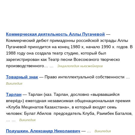
Коммерческая деятельность Аллы Пугачевой
—
Коммерческий дебют примадонны российской эстрады Аллы
Пугачевой приходится на конец 1980 х, начало 1990 х. годов. В
1988 году она создала театр студию, который был
зарегистрирован как Театр песни Всесоюзного творческо
производственного… …
Энциклопедия ньюсмейкеров
Товарный знак
— Право интеллектуальной собственности …
Википедия
Тарлан
— Тарлан (каз. Тарлан, дословно «вырвавшийся
вперёд») ежегодная независимая общенациональная премия
«Клуба Меценатов Казахстана», в который входят семь
человек: Булат Абилов председатель Клуба, Раимбек Баталов,
… …
Википедия
Подушкин, Александр Николаевич
— …
Википедия