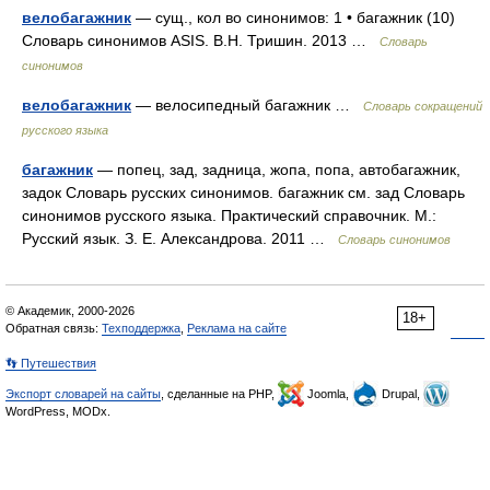
велобагажник
— сущ., кол во синонимов: 1 • багажник (10)
Словарь синонимов ASIS. В.Н. Тришин. 2013 …
Словарь
синонимов
велобагажник
— велосипедный багажник …
Словарь сокращений
русского языка
багажник
— попец, зад, задница, жопа, попа, автобагажник,
задок Словарь русских синонимов. багажник см. зад Словарь
синонимов русского языка. Практический справочник. М.:
Русский язык. З. Е. Александрова. 2011 …
Словарь синонимов
© Академик, 2000-2026
18+
Обратная связь:
Техподдержка
,
Реклама на сайте
👣 Путешествия
Экспорт словарей на сайты
, сделанные на PHP,
Joomla,
Drupal,
WordPress, MODx.