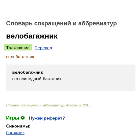
Словарь сокращений и аббревиатур
велобагажник
Толкование
Перевод
велобагажник
велобагажник
велосипедный багажник
Словарь сокращений и аббревиатур
.
Академик
.
2015
.
Игры ⚽
Нужен реферат?
Синонимы
:
багажник