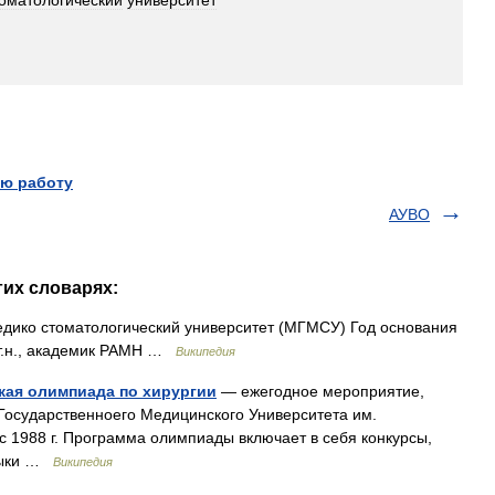
оматологический
университет
ю работу
АУВО
гих словарях:
дико стоматологический университет (МГМСУ) Год основания
.т.н., академик РАМН …
Википедия
кая олимпиада по хирургии
— ежегодное мероприятие,
Государственноего Медицинского Университета им.
с 1988 г. Программа олимпиады включает в себя конкурсы,
авыки …
Википедия