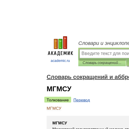
Словари и энциклоп
academic.ru
Словарь сокращений и аббревиатур
Словарь сокращений и аббр
МГМСУ
Толкование
Перевод
МГМСУ
МГМСУ