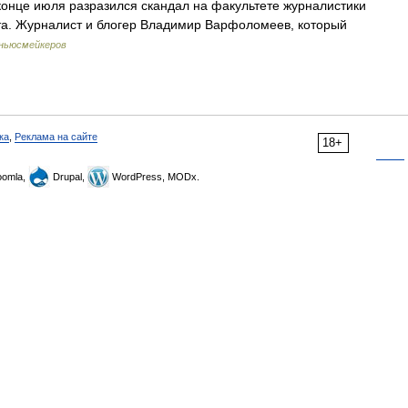
конце июля разразился скандал на факультете журналистики
та. Журналист и блогер Владимир Варфоломеев, который
 ньюсмейкеров
ка
,
Реклама на сайте
18+
omla,
Drupal,
WordPress, MODx.