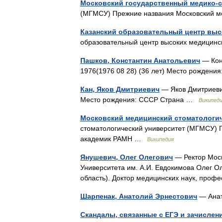
Московский государственный медико-с
(МГМСУ) Прежние названия Московский м
Казанский образовательный центр выс
образовательный центр высоких медицин
Пашков, Константин Анатольевич
— Кон
1976(1976 08 28) (36 лет) Место рожден
Кан, Яков Дмитриевич
— Яков Дмитриевич
Место рождения: СССР Страна …
Википед
Московский медицинский стоматологич
стоматологический университет (МГМСУ) Г
академик РАМН …
Википедия
Янушевич, Олег Олегович
— Ректор Моск
Университета им. А.И. Евдокимова Олег О
область). Доктор медицинских наук, про
Шарпенак, Анатолий Эрнестович
— Ана
Скандалы, связанные с ЕГЭ и зачислени