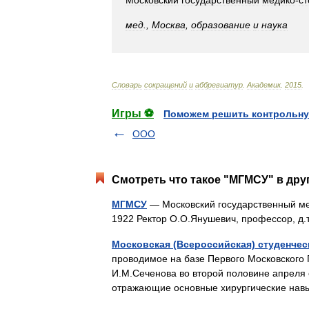
Московский
государственный
медико
-
ст
мед
.,
Москва
,
образование
и
наука
Словарь
сокращений
и
аббревиатур
.
Академик
.
2015
.
Игры ⚽
Поможем решить контрольну
ООО
Смотреть что такое "МГМСУ" в дру
МГМСУ
— Московский государственный ме
1922 Ректор О.О.Янушевич, профессор, д
Московская (Всероссийская) студенчес
проводимое на базе Первого Московского 
И.М.Сеченова во второй половине апреля 
отражающие основные хирургические н