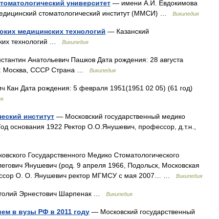
томатологический университет
— имени А.И. Евдокимова
едицинский стоматологический институт (ММСИ) …
Википедия
оких медицинских технологий
— Казанский
ских технологий …
Википедия
стантин Анатольевич Пашков Дата рождения: 28 августа
ия: Москва, СССР Страна …
Википедия
 Кан Дата рождения: 5 февраля 1951(1951 02 05) (61 год)
ия
еский институт
— Московский государственный медико
од основания 1922 Ректор О.О.Янушевич, профессор, д.т.н.,
овского Государственного Медико Стоматологического
легович Янушевич (род. 9 апреля 1966, Подольск, Московская
фессор О. О. Янушевич ректор МГМСУ с мая 2007… …
Википедия
толий Эрнестович Шарпенак …
Википедия
ем в вузы РФ в 2011 году
— Московский государственный