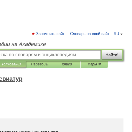
Запомнить сайт
Словарь на свой сайт
RU
едии на Академике
Найти!
Толкования
Переводы
Книги
Игры ⚽
евиатур