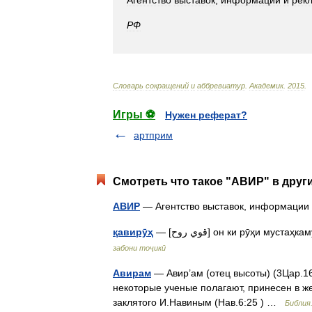
Агентство
выставок
,
информации
и
рек
РФ
Словарь
сокращений
и
аббревиатур
.
Академик
.
2015
.
Игры ⚽
Нужен реферат?
артприм
Смотреть что такое "АВИР" в друг
АВИР
— Агентство выставок, информации
қавирӯҳ
— [قوي روح] он ки рӯҳи м
забони тоҷикӣ
Авирам
— Авир’ам (отец высоты) (3Цар.16
некоторые ученые полагают, принесен в ж
заклятого И.Навиным (Нав.6:25 ) …
Библия