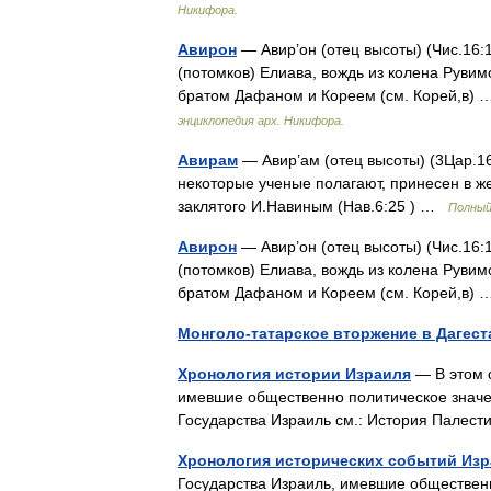
Никифора.
Авирон
— Авир’он (отец высоты) (Чис.16:1 
(потомков) Елиава, вождь из колена Руви
братом Дафаном и Кореем (см. Корей,в)
энциклопедия арх. Никифора.
Авирам
— Авир’ам (отец высоты) (3Цар.16
некоторые ученые полагают, принесен в ж
заклятого И.Навиным (Нав.6:25 ) …
Полный
Авирон
— Авир’он (отец высоты) (Чис.16:1 
(потомков) Елиава, вождь из колена Руви
братом Дафаном и Кореем (см. Корей,в)
Монголо-татарское вторжение в Дагест
Хронология истории Израиля
— В этом с
имевшие общественно политическое значе
Государства Израиль см.: История Палес
Хронология исторических событий Из
Государства Израиль, имевшие общественн