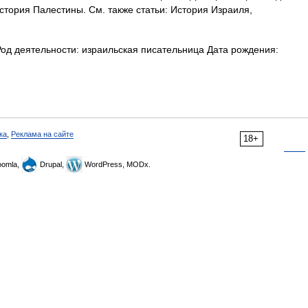
стория Палестины. См. также статьи: История Израиля,
ка
,
Реклама на сайте
18+
omla,
Drupal,
WordPress, MODx.