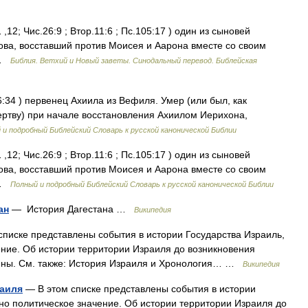
,12; Чис.26:9 ; Втор.11:6 ; Пс.105:17 ) один из сыновей
мова, восставший против Моисея и Аарона вместе со своим
 …
Библия. Ветхий и Новый заветы. Синодальный перевод. Библейская
:34 ) первенец Ахиила из Вефиля. Умер (или был, как
ертву) при начале восстановления Ахиилом Иерихона,
 и подробный Библейский Словарь к русской канонической Библии
,12; Чис.26:9 ; Втор.11:6 ; Пс.105:17 ) один из сыновей
мова, восставший против Моисея и Аарона вместе со своим
 …
Полный и подробный Библейский Словарь к русской канонической Библии
ан
— История Дагестана …
Википедия
писке представлены события в истории Государства Израиль,
ние. Об истории территории Израиля до возникновения
тины. См. также: История Израиля и Хронология… …
Википедия
раиля
— В этом списке представлены события в истории
о политическое значение. Об истории территории Израиля до