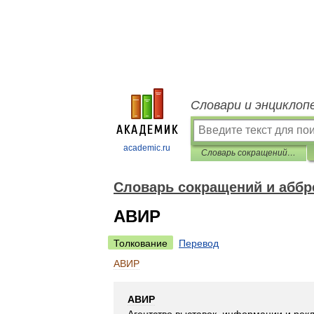
Словари и энциклоп
academic.ru
Словарь сокращений и аббревиатур
Словарь сокращений и аббр
АВИР
Толкование
Перевод
АВИР
АВИР