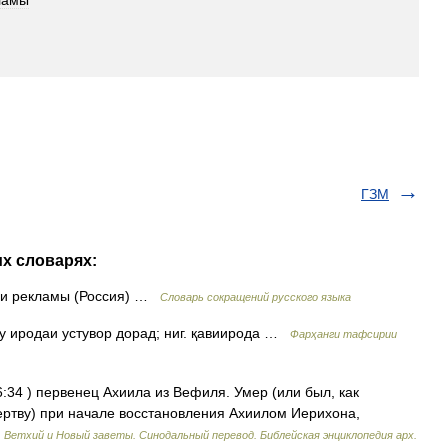
ламы
ГЗМ
их словарях:
 и рекламы (Россия) …
Словарь сокращений русского языка
устаҳкаму иродаи устувор дорад; ниг. қавиирода …
Фарҳанги тафсирии
:34 ) первенец Ахиила из Вефиля. Умер (или был, как
ертву) при начале восстановления Ахиилом Иерихона,
. Ветхий и Новый заветы. Синодальный перевод. Библейская энциклопедия арх.