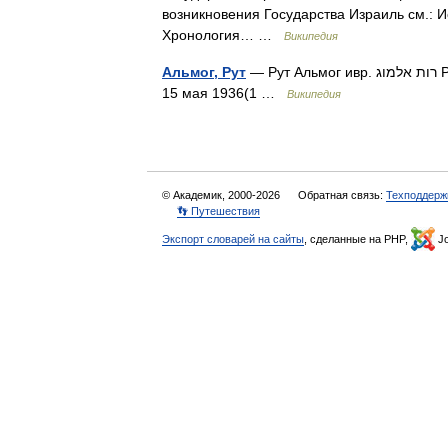
возникновения Государства Израиль см.: И
Хронология… …
Википедия
Альмог, Рут
— Рут Альмог ивр. רות אלמוג‎ Род деятельности: израильская писательница Дата рождения:
15 мая 1936(1 …
Википедия
© Академик, 2000-2026
Обратная связь:
Техподдерж
👣 Путешествия
Экспорт словарей на сайты
, сделанные на PHP,
Jo