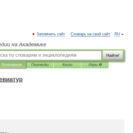
Запомнить сайт
Словарь на свой сайт
RU
едии на Академике
Найти!
Толкования
Переводы
Книги
Игры ⚽
евиатур