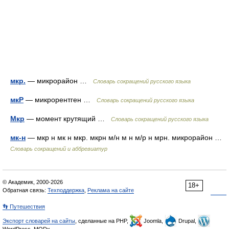
мкр.
— микрорайон …
Словарь сокращений русского языка
мкР
— микрорентген …
Словарь сокращений русского языка
Мкр
— момент крутящий …
Словарь сокращений русского языка
мк-н
— мкр н мк н мкр. мкрн м/н м н м/р н мрн. микрорайон …
Словарь сокращений и аббревиатур
© Академик, 2000-2026
18+
Обратная связь:
Техподдержка
,
Реклама на сайте
👣 Путешествия
Экспорт словарей на сайты
, сделанные на PHP,
Joomla,
Drupal,