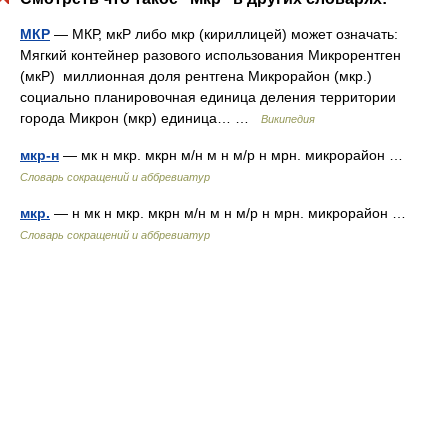
МКР
— МКР, мкР либо мкр (кириллицей) может означать:
Мягкий контейнер разового использования Микрорентген
(мкР) миллионная доля рентгена Микрорайон (мкр.)
социально планировочная единица деления территории
города Микрон (мкр) единица… …
Википедия
мкр-н
— мк н мкр. мкрн м/н м н м/р н мрн. микрорайон …
Словарь сокращений и аббревиатур
мкр.
— н мк н мкр. мкрн м/н м н м/р н мрн. микрорайон …
Словарь сокращений и аббревиатур