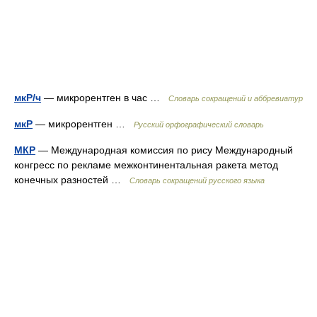
мкР/ч
— микрорентген в час …
Словарь сокращений и аббревиатур
мкР
— микрорентген …
Русский орфографический словарь
МКР
— Международная комиссия по рису Международный
конгресс по рекламе межконтинентальная ракета метод
конечных разностей …
Словарь сокращений русского языка