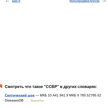
кав-я
Минздравмедпром
Смотреть что такое "ССВР" в других словарях:
Септический шок
— МКБ 10 A41.941.9 МКБ 9 785.52785.52
DiseasesDB …
Википедия