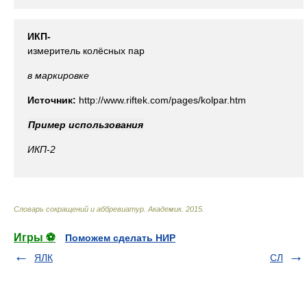
ИКП-
измеритель колёсных пар
в маркировке
Источник:
http://www.riftek.com/pages/kolpar.htm
Пример использования
ИКП-2
Словарь сокращений и аббревиатур
.
Академик
.
2015
.
Игры ⚽
Поможем сделать НИР
ЯЛК
СЛ