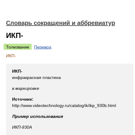
Словарь сокращений и аббревиатур
ИКП-
Толкование
Перевод
ИКП-
ИКП-
инфракрасная пластина
в маркировке
Источник:
http://www.videotechnology.ru/catalog/ik/ikp_930b.html
Пример использования
ИКП-930А