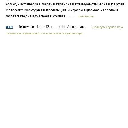
коммунистическая партия Иранская коммунистическая партия
Историко культурная провинция Информационно кассовый
портал Индивидуальная кривая… …
Википедия
икп
— fикп= ±mf1 ± nf2 ± ... ± lfк Источник …
Словарь-справочник
терминов нормативно-технической документации