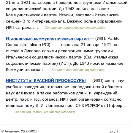
21 янв. 1921 на съезде в Ливорно лев. группами Итальянской
социалистической партии. До 1943 носила название
Коммунистической партии Италии, являлась Итальянской
секцией 3 го Интернационала. Важную роль в образовании
ИКП сыграла… …
Советская историческая энциклопедия
Итальянская коммунистическая партия
— (ИКП; Partito
Comunista Italiano PCI) основана 21 января 1921 на
съезде в Ливорно левыми революционными группами
Итальянской социалистической партии (См. Итальянская
социалистическая партия) (ИСП). До 1943 носила название
Коммунистическая …
Большая советская энциклопедия
ИНСТИТУТЫ КРАСНОЙ ПРОФЕССУРЫ
— (ИКП) спец. науч.
учебные заведения, готовившие преподава телей обществ.
наук для вузов, а также работников для н. и. учреждений,
центр. парт. и гос. органов. ИКП был организован согласно
подписанному В. И. Лениным пост. СНК РСФСР от 11 февр.…
…
Советская историческая энциклопедия
© Академик, 2000-2026