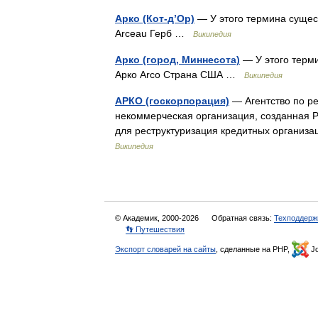
Арко (Кот-д’Ор)
— У этого термина сущест
Arceau Герб …
Википедия
Арко (город, Миннесота)
— У этого терми
Арко Arco Страна США …
Википедия
АРКО (госкорпорация)
— Агентство по ре
некоммерческая организация, созданная 
для реструктуризация кредитных органи
Википедия
© Академик, 2000-2026
Обратная связь:
Техподдерж
👣 Путешествия
Экспорт словарей на сайты
, сделанные на PHP,
Jo