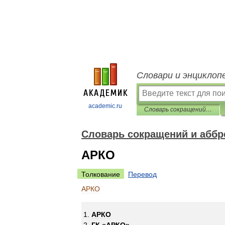
Словари и энциклоп
academic.ru
Словарь сокращений и аббревиатур
Словарь сокращений и аббр
АРКО
Толкование
Перевод
АРКО
АРКО