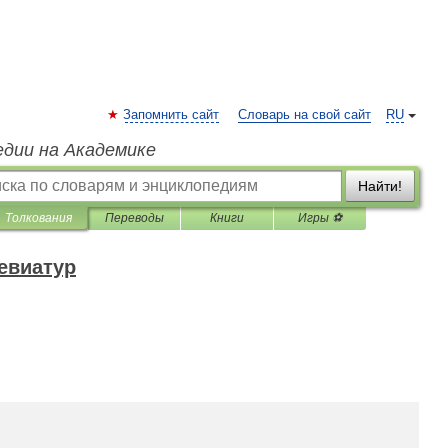
Запомнить сайт
Словарь на свой сайт
RU
едии на Академике
Найти!
Толкования
Переводы
Книги
Игры ⚽
евиатур