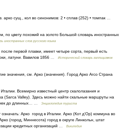
 арко сущ., кол во синонимов: 2 • сплав (252) • томпак …
ком, по цвету похожий на золото Большой словарь иностранных
рь иностранных слов русского языка
 после первой плавки, имеет четыре сорта, первый есть
локи, латуни. Вавилов 1856 …
Исторический словарь галлицизмов
ие значения, см. Арко (значения). Город Арко Arco Страна
 Италии. Всемирно известный центр скалолазания и
а (Sarca Valley). Здесь можно найти скальные маршруты на
рожек до длинных… …
Энциклопедия туриста
значать: Арко город в Италии. Арко (Кот д’Ор) коммуна во
Арко (город, Миннесота) город в округе Линкольн, штат
ризации кредитных организаций …
Википедия