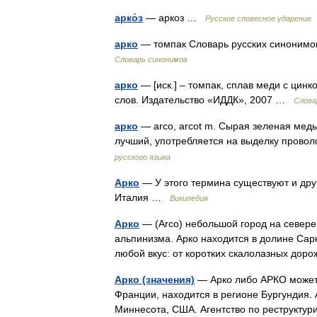
арко́з
— аркоз …
Русское словесное ударение
арко
— томпак Словарь русских синонимов.
Словарь синонимов
арко
— [иск.] – томпак, сплав меди с цин
слов. Издательство «ИДДК», 2007 …
Слова
арко
— arco, arcot m. Сырая зеленая медь
лучший, употребляется на выделку прово
русского языка
Арко
— У этого термина существуют и друг
Италия …
Википедия
Арко
— (Arco) небольшой город на севере
альпинизма. Арко находится в долине Сарк
любой вкус: от коротких скалолазных до
Арко (значения)
— Арко либо АРКО может о
Франции, находится в регионе Бургундия. 
Миннесота, США. Агентство по реструкту