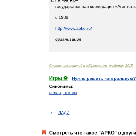
ГК
«
АРКО
»
государственная
корпорация
«
Агентств
с
1989
http:
//
www
.
apko
.
ru
/
организация
Словарь
сокращений
и
аббревиатур
.
Академик
.
2015
.
Игры ⚽
Нужно решить контрольную?
Синонимы
:
сплав
,
томпак
ЛАДИ
Смотреть что такое "АРКО" в други