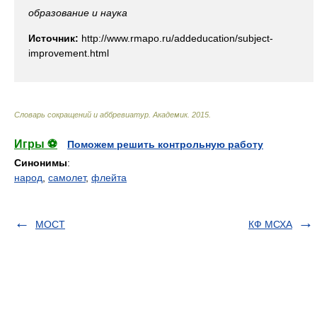
образование и наука
Источник:
http://www.rmapo.ru/addeducation/subject-
improvement.html
Словарь сокращений и аббревиатур
.
Академик
.
2015
.
Игры ⚽
Поможем решить контрольную работу
Синонимы
:
народ
,
самолет
,
флейта
МОСТ
КФ МСХА