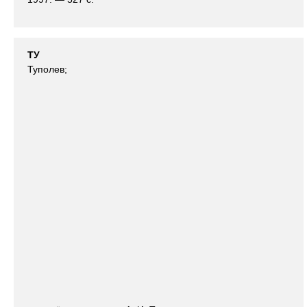
ТУ
Туполев;