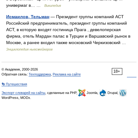
универмаг в… …
Википедия
Исмаилов, Тельман
— Президент группы компаний АСТ
Российский предприниматель, президент группы компаний
АСТ, в которую входят гостиница Прага , девелоперская
фирма, отель Мардан палас в Турции и Варшавский рынок в
Москве, а ранее входил также московский Черкизовский …
Энциклопедия ньюсмейкеров
© Академик, 2000-2026
18+
Обратная связь:
Техподдержка
,
Реклама на сайте
👣 Путешествия
Экспорт словарей на сайты
, сделанные на PHP,
Joomla,
Drupal,
WordPress, MODx.