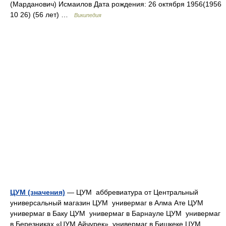
(Марданович) Исмаилов Дата рождения: 26 октября 1956(1956
10 26) (56 лет) …
Википедия
ЦУМ (значения)
— ЦУМ аббревиатура от Центральный
универсальный магазин ЦУМ универмаг в Алма Ате ЦУМ
универмаг в Баку ЦУМ универмаг в Барнауле ЦУМ универмаг
в Березниках «ЦУМ Айчурек» универмаг в Бишкеке ЦУМ