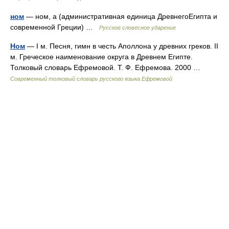
ном
— ном, а (административная единица ДревнегоЕгипта и
современной Греции) …
Русское словесное ударение
Ном
— I м. Песня, гимн в честь Аполлона у древних греков. II
м. Греческое наименование округа в Древнем Египте.
Толковый словарь Ефремовой. Т. Ф. Ефремова. 2000 …
Современный толковый словарь русского языка Ефремовой