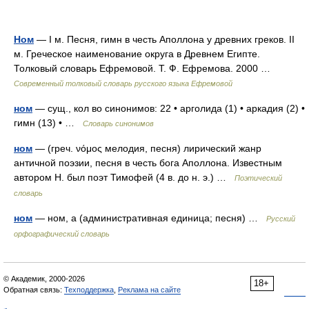
Ном
— I м. Песня, гимн в честь Аполлона у древних греков. II
м. Греческое наименование округа в Древнем Египте.
Толковый словарь Ефремовой. Т. Ф. Ефремова. 2000 …
Современный толковый словарь русского языка Ефремовой
ном
— сущ., кол во синонимов: 22 • арголида (1) • аркадия (2) •
гимн (13) • …
Словарь синонимов
ном
— (греч. νόμος мелодия, песня) лирический жанр
античной поэзии, песня в честь бога Аполлона. Известным
автором Н. был поэт Тимофей (4 в. до н. э.) …
Поэтический
словарь
ном
— ном, а (административная единица; песня) …
Русский
орфографический словарь
© Академик, 2000-2026
18+
Обратная связь:
Техподдержка
,
Реклама на сайте