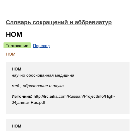
Словарь сокращений и аббревиатур
НОМ
Толкование
Перевод
НОМ
НОМ
научно обоснованная медицина
мед., образование и наука
Источник:
http://lrc.aiha.com/Russian/ProjectInfo/High-
04janmar-Rus.pdf
НОМ