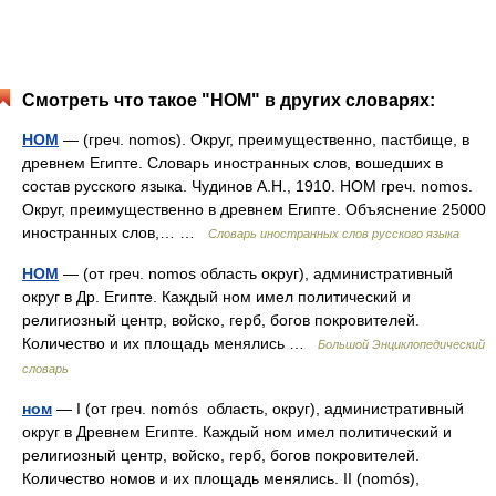
Смотреть что такое "НОМ" в других словарях:
НОМ
— (греч. nomos). Округ, преимущественно, пастбище, в
древнем Египте. Словарь иностранных слов, вошедших в
состав русского языка. Чудинов А.Н., 1910. НОМ греч. nomos.
Округ, преимущественно в древнем Египте. Объяснение 25000
иностранных слов,… …
Словарь иностранных слов русского языка
НОМ
— (от греч. nomos область округ), административный
округ в Др. Египте. Каждый ном имел политический и
религиозный центр, войско, герб, богов покровителей.
Количество и их площадь менялись …
Большой Энциклопедический
словарь
ном
— I (от греч. nomós область, округ), административный
округ в Древнем Египте. Каждый ном имел политический и
религиозный центр, войско, герб, богов покровителей.
Количество номов и их площадь менялись. II (nomós),