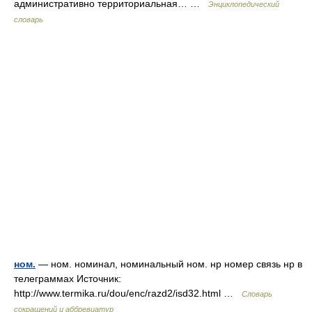
административно территориальная… …
Энциклопедический
словарь
ном.
— ном. номинал, номинальный ном. нр номер связь нр в
телеграммах Источник:
http://www.termika.ru/dou/enc/razd2/isd32.html …
Словарь
сокращений и аббревиатур