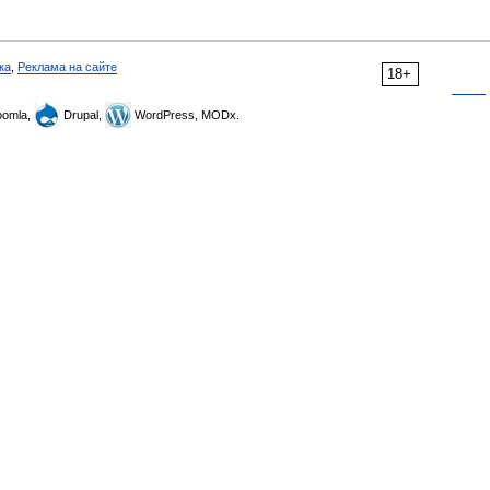
ка
,
Реклама на сайте
18+
omla,
Drupal,
WordPress, MODx.