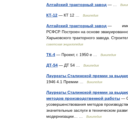
Алтайский тракторный завод
— …
Вики
КТ-12
— КТ 12 …
Википедия
Алтайский тракторный завод
— имени М
РСФСР. Построен на основе эвакуированн
Харьковского тракторного завода. Строи
советская энциклопедия
ТК-4
— Проект, г. 1950 е …
Википедия
ДТ-54
— ДТ 54 …
Википедия
Лауреаты Сталинской премии за выда
1946 4.1 Премии …
Википедия
Лауреаты Сталинской премии за выда
методов производственной работы
— С
усовершенствования методов производст
значительные заслуги в техническом разви
модернизации… …
Википедия