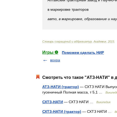
Алтайский
тракторный
завод
и
Научно
-
и
в
маркировке
тракторов
авто
,
в
маркировке
,
образование
и
нау
Словарь
сокращений
и
аббревиатур
.
Академик
.
2015
.
Игры ⚽
Поможем сделать НИР
вохра
Смотреть что такое "АТЗ-НАТИ" в 
АТЗ-НАТИ (трактор)
— СХТЗ НАТИ Выпуска
гусеничный Полная масса, т 5,1 …
Википед
СХТЗ-НАТИ
— СХТЗ НАТИ …
Википедия
СХТЗ-НАТИ (трактор)
— СХТЗ НАТИ …
В