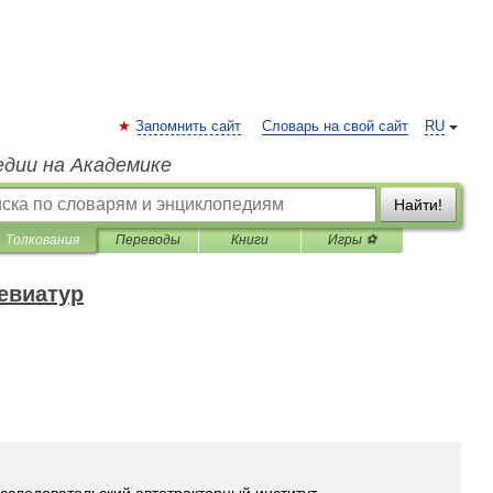
Запомнить сайт
Словарь на свой сайт
RU
едии на Академике
Найти!
Толкования
Переводы
Книги
Игры ⚽
евиатур