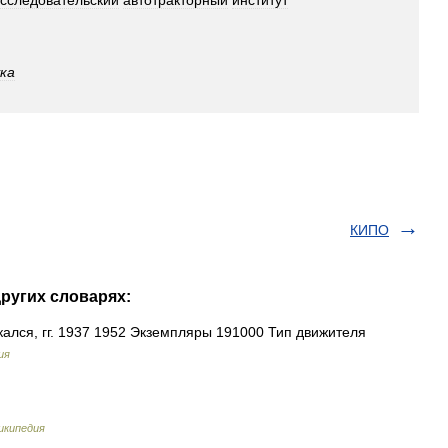
сследовательский
автотракторный
институт
ка
КИПО
других словарях:
лся, гг. 1937 1952 Экземпляры 191000 Тип движителя
ия
икипедия