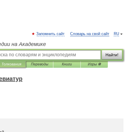
Запомнить сайт
Словарь на свой сайт
RU
едии на Академике
Найти!
Толкования
Переводы
Книги
Игры ⚽
евиатур