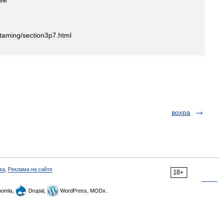
ей
taming
/
section3p7
.
html
вохра
ка
,
Реклама на сайте
18+
omla,
Drupal,
WordPress, MODx.