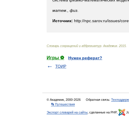
система
физико
-
математических
модел
матем
.,
физ
.
Источник:
http:
//
npc
.
sarov
.
ru
/
issues
/
core
Словарь
сокращений
и
аббревиатур
.
Академик
.
2015
.
Игры ⚽
Нужен реферат?
ТОИР
© Академик, 2000-2026
Обратная связь:
Техподдерж
👣 Путешествия
Экспорт словарей на сайты
, сделанные на PHP,
Jo