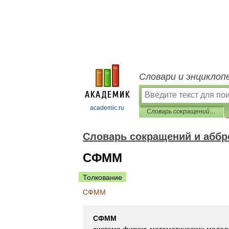
Словари и энциклоп
academic.ru
Словарь сокращений и аббревиатур
Словарь сокращений и аббр
СФММ
Толкование
СФММ
СФММ