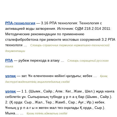
РПА-технология
— 3.16 РПА технология: Технология с
активацией воды затворения. Источник: ОДМ 218.2.014 2011:
Методические рекомендации по применению
сталефибробетона при ремонте мостовых сооружений 3.2 РПА
технологи …
Словарь-справочник терминов нормативно-технической
документации
РПА
— рубеж перехода в атаку …
Словарь сокращений русского
языка
ұрпақ
— зат. Ұн еленгеннен кейінгі қалдығы; кебек …
Қазақ
дәстүрлі мәдениетінің энциклопедиялық сөздігі
ұрпақ
— 1 1. (Шымк., Сайр.; Алм.: Кег., Жам., Шел.) жұқа нанға
себілетін ұн. Сыпыраның түбінде ұ р п а қ бар (Шымк., Сайр.).
2. (Қ орда: Сыр., Жал., Тер.; Жамб., Сар.; Ауғ.; Ир.) кебек.
Ұнның ұ р п а ғ ы н жеген мал тез оңалады Қ орда., Сыр.).
Мына… …
Қазақ тілінің аймақтық сөздігі