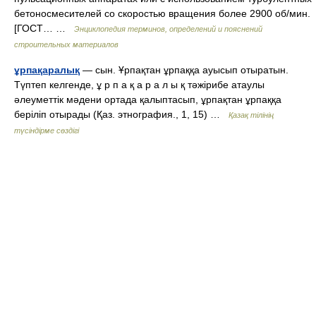
бетоносмесителей со скоростью вращения более 2900 об/мин.
[ГОСТ… …
Энциклопедия терминов, определений и пояснений
строительных материалов
ұрпақаралық
— сын. Ұрпақтан ұрпаққа ауысып отыратын.
Түптеп келгенде, ұ р п а қ а р а л ы қ тәжірибе атаулы
әлеуметтік мәдени ортада қалыптасып, ұрпақтан ұрпаққа
беріліп отырады (Қаз. этнография., 1, 15) …
Қазақ тілінің
түсіндірме сөздігі