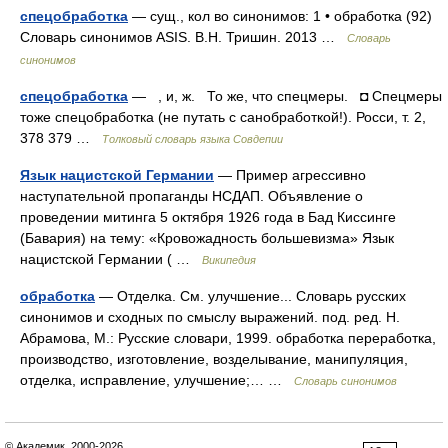
спецобработка
— сущ., кол во синонимов: 1 • обработка (92)
Словарь синонимов ASIS. В.Н. Тришин. 2013 …
Словарь
синонимов
спецобработка
— , и, ж. То же, что спецмеры. ◘ Спецмеры
тоже спецобработка (не путать с санобработкой!). Росси, т. 2,
378 379 …
Толковый словарь языка Совдепии
Язык нацистской Германии
— Пример агрессивно
наступательной пропаганды НСДАП. Объявление о
проведении митинга 5 октября 1926 года в Бад Киссинге
(Бавария) на тему: «Кровожадность большевизма» Язык
нацистской Германии ( …
Википедия
обработка
— Отделка. См. улучшение... Словарь русских
синонимов и сходных по смыслу выражений. под. ред. Н.
Абрамова, М.: Русские словари, 1999. обработка переработка,
производство, изготовление, возделывание, манипуляция,
отделка, исправление, улучшение;… …
Словарь синонимов
© Академик, 2000-2026