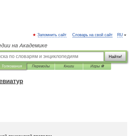
Запомнить сайт
Словарь на свой сайт
RU
едии на Академике
Найти!
Толкования
Переводы
Книги
Игры ⚽
евиатур