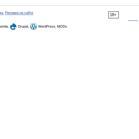
ка
,
Реклама на сайте
18+
omla,
Drupal,
WordPress, MODx.