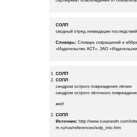
сертификат
освобождения
от
обязател
СОЛП
сводный
отряд
ликвидации
последствий
Словарь:
Словарь
сокращений
и
аббр
«
Издательство
АСТ
»,
ЗАО
«
Издательск
СОЛП
СОПЛ
синдром
острого
повреждения
лёгких
синдром
острого
лёгочного
повреждени
мед
.
СОПЛ
Источник:
http:
//
www
.
rusanesth
.
com
/
intt
m
.
ru
/
rus
/
references
/
solp
_
into
.
htm