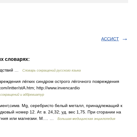
АССИСТ
их словарях:
ледствий …
Словарь сокращений русского языка
еждения лёгких синдром острого лёгочного повреждения
m/intter/stA.htm; http://www.invencardio
 сокращений и аббревиатур
ент,симв. Mg, серебристо белый металл, принадлежащий к
вый номер 12. Ат. в. 24,32; уд. вес 1,75. При сгорании на
агния или магнезии. М.… …
Большая медицинская энциклопедия