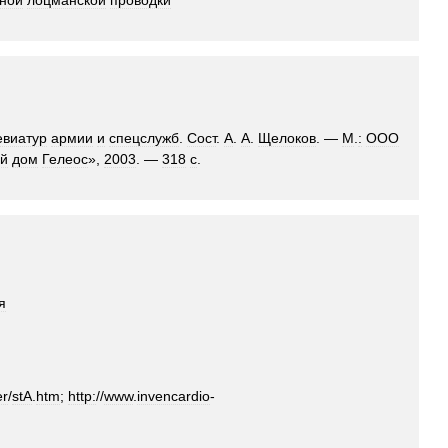
ьной
лоцманской
проводки
евиатур
армии
и
спецслужб
.
Сост
.
А
.
А
.
Щелоков
. —
М
.
:
ООО
ий
дом
Гелеос
»,
2003
. —
318
с
.
я
er
/
stA
.
htm
;
http:
//
www
.
invencardio
-