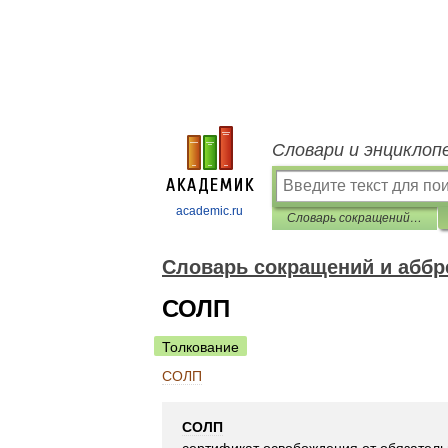
Словари и энциклоп
academic.ru
Словарь сокращений и аббревиатур
Словарь сокращений и аббр
СОЛП
Толкование
СОЛП
СОЛП