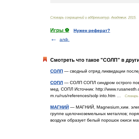
Словарь
сокращений
и
аббревиатур
.
Академик
.
2015
.
Игры ⚽
Нужен реферат?
алф.
Смотреть что такое "СОЛП" в друг
СОЛП
— сводный отряд ликвидации пос
СОПЛ
— СОЛП СОПЛ синдром острого повр
мед. СОПЛ Источник: http://www.rusanesth.co
m.ru/rus/references/solp into.htm …
Словарь
МАГНИЙ
— МАГНИЙ, Magnesium,хим. элем
группе щелочноземельных металлов; порядко
воздухе образует белый порошок окиси м