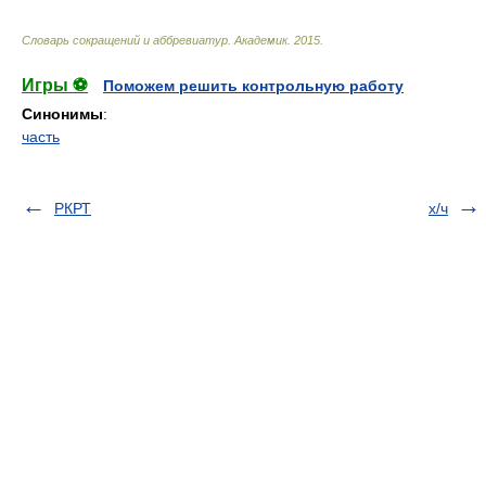
Словарь сокращений и аббревиатур
.
Академик
.
2015
.
Игры ⚽
Поможем решить контрольную работу
Синонимы
:
часть
РКРТ
х/ч