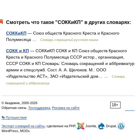
Смотреть что такое "СОККиКП" в других словарях:
СОККиКП
— Союз обществ Красного Креста и Красного
Полумесяца …
Словарь сокращений русского языка
СОКК и КП
— СОККиКП СОКК и КП Союз обществ Красного
Креста и Красного Полумесяца СССР истор., организация,
СССР СОКК и КП Словарь: Словарь сокращений и аббревиатур
армии и спецслужб. Сост. А. А. Щелоков. М.: ООО
«Издательство АСТ», ЗАО «Издательский дом… …
Словарь
сокращений и аббревиатур
© Академик, 2000-2026
18+
Обратная связь:
Техподдержка
,
Реклама на сайте
👣 Путешествия
Экспорт словарей на сайты
, сделанные на PHP,
Joomla,
Drupal,
WordPress, MODx.