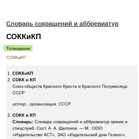
Словарь сокращений и аббревиатур
СОККиКП
Толкование
СОККиКП
СОККиКП
СОКК и КП
Союз обществ Красного Креста и Красного Полумесяца
СССР
истор., организация, СССР
СОКК и КП
Словарь:
Словарь сокращений и аббревиатур армии и
спецслужб. Сост. А. А. Щелоков. — М.: ООО
«Издательство АСТ», ЗАО «Издательский дом Гелеос»,