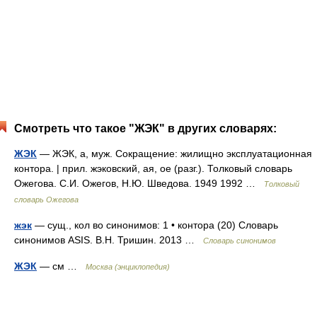
Смотреть что такое "ЖЭК" в других словарях:
ЖЭК
— ЖЭК, а, муж. Сокращение: жилищно эксплуатационная
контора. | прил. жэковский, ая, ое (разг.). Толковый словарь
Ожегова. С.И. Ожегов, Н.Ю. Шведова. 1949 1992 …
Толковый
словарь Ожегова
жэк
— сущ., кол во синонимов: 1 • контора (20) Словарь
синонимов ASIS. В.Н. Тришин. 2013 …
Словарь синонимов
ЖЭК
— см …
Москва (энциклопедия)