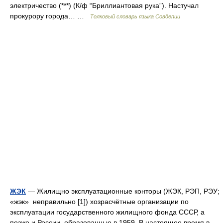
электричество (***) (К/ф “Бриллиантовая рука”). Настучал
прокурору города… …
Толковый словарь языка Совдепии
ЖЭК
— Жилищно эксплуатационные конторы (ЖЭК, РЭП, РЭУ;
«жэк» неправильно [1]) хозрасчётные организации по
эксплуатации государственного жилищного фонда СССР, а
позже и России, образованные в 1959. В настоящее время в