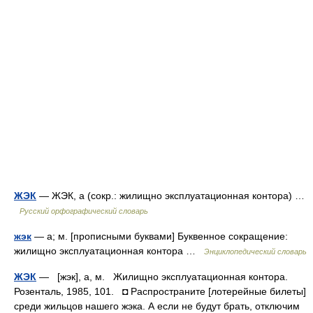
ЖЭК
— ЖЭК, а (сокр.: жилищно эксплуатационная контора) …
Русский орфографический словарь
жэк
— а; м. [прописными буквами] Буквенное сокращение:
жилищно эксплуатационная контора …
Энциклопедический словарь
ЖЭК
— [жэк], а, м. Жилищно эксплуатационная контора.
Розенталь, 1985, 101. ◘ Распространите [лотерейные билеты]
среди жильцов нашего жэка. А если не будут брать, отключим