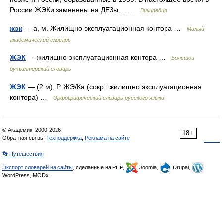
России ЖЭКи заменены на ДЕЗы… …
Википедия
жэк
— а, м. Жилищно эксплуатационная контора …
Малый
академический словарь
ЖЭК
— жилищно эксплуатационная контора …
Большой
бухгалтерский словарь
ЖЭК
— (2 м), Р. ЖЭ/Ка (сокр.: жилищно эксплуатационная
контора) …
Орфографический словарь русского языка
© Академик, 2000-2026
18+
Обратная связь:
Техподдержка
,
Реклама на сайте
👣 Путешествия
Экспорт словарей на сайты
, сделанные на PHP,
Joomla,
Drupal,
WordPress, MODx.