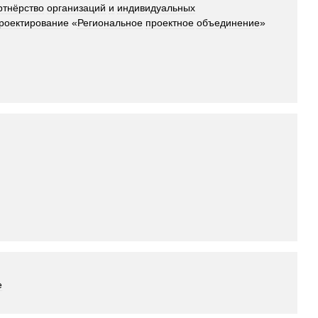
ртнёрство
организаций
и
индивидуальных
роектирование
«
Региональное
проектное
объединение
»
е