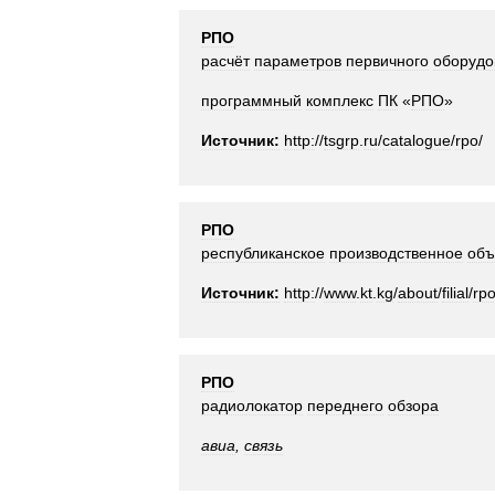
РПО
расчёт
параметров
первичного
оборудо
программный
комплекс
ПК
«
РПО
»
Источник:
http:
//
tsgrp
.
ru
/
catalogue
/
rpo
/
РПО
республиканское
производственное
объ
Источник:
http:
//
www
.
kt
.
kg
/
about
/
filial
/
rp
РПО
радиолокатор
переднего
обзора
авиа
,
связь