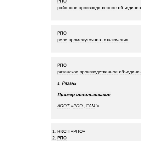
РПО
районное
производственное
объединен
РПО
реле
промежуточного
отключения
РПО
рязанское
производственное
объедине
г
.
Рязань
Пример
использования
АООТ
«
РПО
„
САМ
“»
НКСП
«
РПО
»
РПО