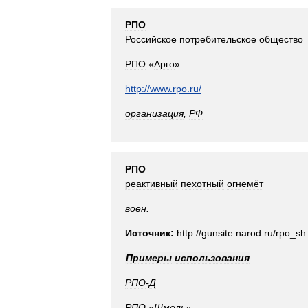
РПО
Российское
потребительское
общество
РПО
«
Арго
»
http:
//
www
.
rpo
.
ru
/
организация
,
РФ
РПО
реактивный
пехотный
огнемёт
воен
.
Источник:
http:
//
gunsite
.
narod
.
ru
/
rpo
_
sh
Примеры
использования
РПО
-
Д
РПО
«
Шмель
»