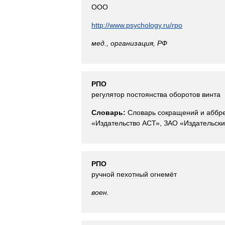
ООО
http:
//
www
.
psychology
.
ru
/
rpo
мед
.,
организация
,
РФ
РПО
регулятор
постоянства
оборотов
винта
Словарь:
Словарь
сокращений
и
аббр
«
Издательство
АСТ
»,
ЗАО
«
Издательск
РПО
ручной
пехотный
огнемёт
воен
.