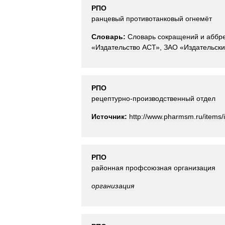
РПО
ранцевый
противотанковый
огнемёт
Словарь:
Словарь
сокращений
и
аббр
«
Издательство
АСТ
»,
ЗАО
«
Издательск
РПО
рецептурно
-
производственный
отдел
Источник:
http:
//
www
.
pharmsm
.
ru
/
items
/
РПО
районная
профсоюзная
организация
организация