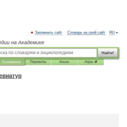
Запомнить сайт
Словарь на свой сайт
RU
едии на Академике
Найти!
Толкования
Переводы
Книги
Игры ⚽
евиатур