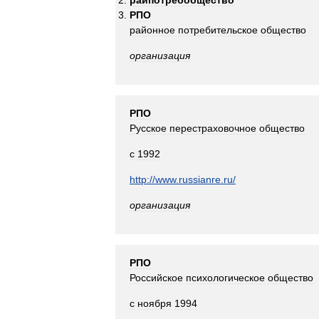
райпотребобщество
РПО
районное
потребительское
общество
организация
РПО
Русское
перестраховочное
общество
с
1992
http:
//
www
.
russianre
.
ru
/
организация
РПО
Российское
психологическое
общество
с
ноября
1994