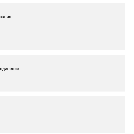
вания
единение
o