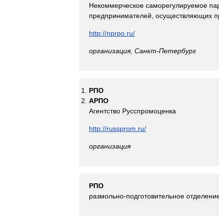
Некоммерческое
саморегулируемое
па
предпринимателей
,
осуществляющих
п
http:
//
nprpo
.
ru
/
организация
,
Санкт
-
Петербург
РПО
АРПО
Агентство
Русспромоценка
http:
//
russprom
.
ru
/
организация
РПО
размольно
-
подготовительное
отделени