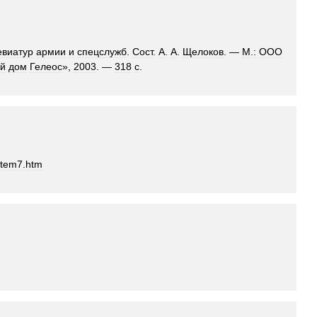
евиатур
армии
и
спецслужб
.
Сост
.
А
.
А
.
Щелоков
. —
М
.
:
ООО
ий
дом
Гелеос
»,
2003
. —
318
с
.
item7
.
htm