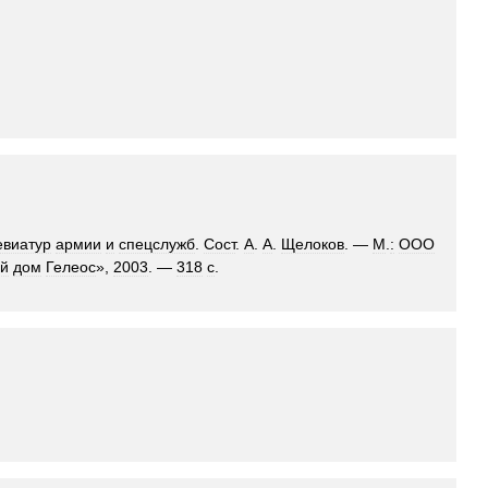
евиатур
армии
и
спецслужб
.
Сост
.
А
.
А
.
Щелоков
. —
М
.
:
ООО
ий
дом
Гелеос
»,
2003
. —
318
с
.