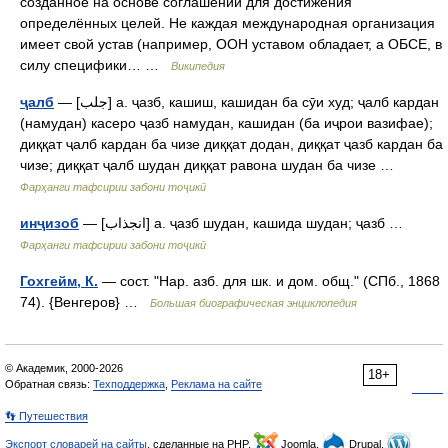
созданное на основе соглашений для достижения
определённых целей. Не каждая международная организация
имеет свой устав (например, ООН уставом обладает, а ОБСЕ, в
силу специфики… …
Википедия
ҷалб
— [جلب] а. ҷазб, кашиш, кашидан ба сӯи худ; ҷалб кардан
(намудан) касеро ҷазб намудан, кашидан (ба иҷрои вазифае);
диққат ҷалб кардан ба чизе диққат додан, диққат ҷазб кардан ба
чизе; диққат ҷалб шудан диққат равона шудан ба чизе …
Фарҳанги тафсирии забони тоҷикӣ
инҷизоб
— [انجذاب] а. ҷазб шудан, кашида шудан; ҷазб …
Фарҳанги тафсирии забони тоҷикӣ
Гохгейм, К.
— сост. "Нар. азб. для шк. и дом. общ." (СПб., 1868
74). {Венгеров} …
Большая биографическая энциклопедия
© Академик, 2000-2026
18+
Обратная связь:
Техподдержка
,
Реклама на сайте
👣 Путешествия
Экспорт словарей на сайты
, сделанные на PHP,
Joomla,
Drupal,