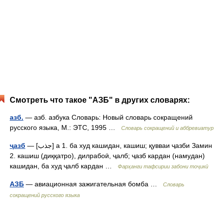
Смотреть что такое "АЗБ" в других словарях:
азб.
— азб. азбука Словарь: Новый словарь сокращений
русского языка, М.: ЭТС, 1995 …
Словарь сокращений и аббревиатур
ҷазб
— [جذب] а 1. ба худ кашидан, кашиш; қувваи ҷазби Замин
2. кашиш (диққатро), дилрабоӣ, ҷалб; ҷазб кардан (намудан)
кашидан, ба худ ҷалб кардан …
Фарҳанги тафсирии забони тоҷикӣ
АЗБ
— авиационная зажигательная бомба …
Словарь
сокращений русского языка