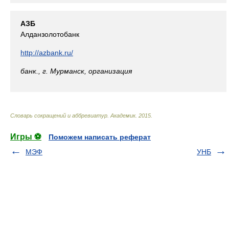
АЗБ
Алданзолотобанк
http://azbank.ru/
банк., г. Мурманск, организация
Словарь сокращений и аббревиатур
.
Академик
.
2015
.
Игры ⚽
Поможем написать реферат
МЭФ
УНБ