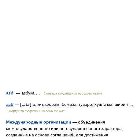
азб.
— азбука …
Словарь сокращений русского языка
азб
— [عذب] а. кит. форам, бомаза, гуворо, хуштаъм; ширин …
Фарҳанги тафсирии забони тоҷикӣ
Международные организации
— объединения
межгосударственного или негосударственного характера,
созданные на основе соглашений для достижения