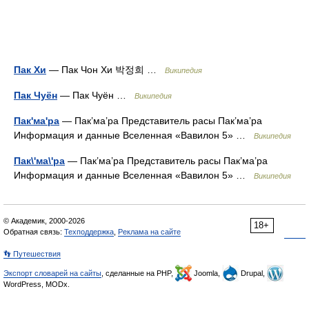
Пак Хи
— Пак Чон Хи 박정희 …
Википедия
Пак Чуён
— Пак Чуён …
Википедия
Пак'ма'ра
— Пак’ма’ра Представитель расы Пак’ма’ра
Информация и данные Вселенная «Вавилон 5» …
Википедия
Пак\'ма\'ра
— Пак’ма’ра Представитель расы Пак’ма’ра
Информация и данные Вселенная «Вавилон 5» …
Википедия
© Академик, 2000-2026
18+
Обратная связь:
Техподдержка
,
Реклама на сайте
👣 Путешествия
Экспорт словарей на сайты
, сделанные на PHP,
Joomla,
Drupal,
WordPress, MODx.