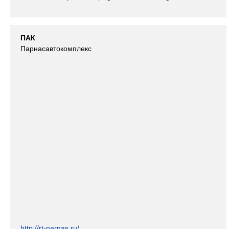
ПАК
Парнасавтокомплекс
http://rt-parnas.ru/