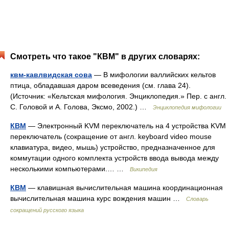
Смотреть что такое "КВМ" в других словарях:
квм-кавлвидская сова
— В мифологии валлийских кельтов
птица, обладавшая даром всеведения (см. глава 24).
(Источник: «Кельтская мифология. Энциклопедия.» Пер. с англ.
С. Головой и А. Голова, Эксмо, 2002.) …
Энциклопедия мифологии
КВМ
— Электронный KVM переключатель на 4 устройства KVM
переключатель (сокращение от англ. keyboard video mouse
клавиатура, видео, мышь) устройство, предназначенное для
коммутации одного комплекта устройств ввода вывода между
несколькими компьютерами.… …
Википедия
КВМ
— клавишная вычислительная машина координационная
вычислительная машина курс вождения машин …
Словарь
сокращений русского языка