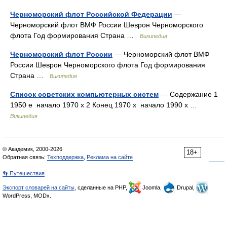
Черноморский флот Российской Федерации
—
Черноморский флот ВМФ России Шеврон Черноморского
флота Год формирования Страна …
Википедия
Черноморский флот России
— Черноморский флот ВМФ
России Шеврон Черноморского флота Год формирования
Страна …
Википедия
Список советских компьютерных систем
— Содержание 1
1950 е начало 1970 х 2 Конец 1970 х начало 1990 х …
Википедия
© Академик, 2000-2026
18+
Обратная связь:
Техподдержка
,
Реклама на сайте
👣 Путешествия
Экспорт словарей на сайты
, сделанные на PHP,
Joomla,
Drupal,
WordPress, MODx.