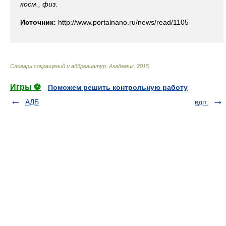
косм., физ.
Источник:
http://www.portalnano.ru/news/read/1105
Словарь сокращений и аббревиатур
.
Академик
.
2015
.
Игры ⚽
Поможем решить контрольную работу
АДБ
вдп.