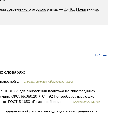
ной
ний
современного
русского
языка
. —
С
.-
Пб
.
:
Политехника
,
ЕРС
их словарях:
й навесной …
Словарь сокращений русского языка
е ПРВН 53 для обновления плантажа на виноградниках.
дукции. ОКС: 65.060.20 КГС: Г92 Почвообрабатывающие
умента: ГОСТ 5.1650 «Приспособление… …
Справочник ГОСТов
удие для обработки междурядий в виноградниках, а