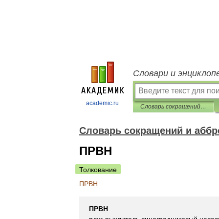
Словари и энциклоп
academic.ru
Словарь сокращений и аббревиатур
Словарь сокращений и аббр
ПРВН
Толкование
ПРВН
ПРВН