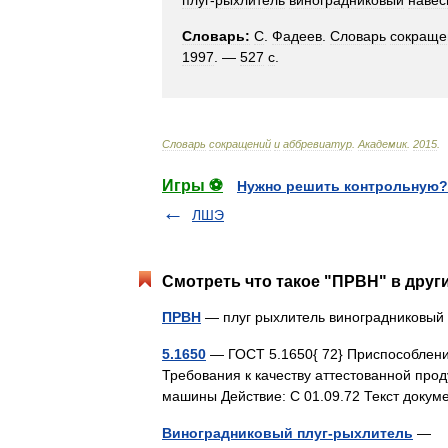
плуг
-
рыхлитель
виноградниковый
навес
Словарь:
С
.
Фадеев
.
Словарь
сокраще
1997
. —
527
с
.
Словарь
сокращений
и
аббревиатур
.
Академик
.
2015
.
Игры ⚽
Нужно решить контрольную?
ЛШЭ
Смотреть что такое "ПРВН" в друг
ПРВН
— плуг рыхлитель виноградниковы
5.1650
— ГОСТ 5.1650{ 72} Приспособлени
Требования к качеству аттестованной про
машины Действие: С 01.09.72 Текст док
Виноградниковый плуг-рыхлитель
— ор