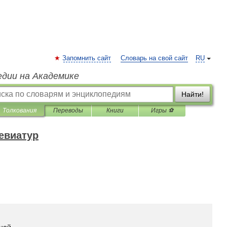
Запомнить сайт
Словарь на свой сайт
RU
едии на Академике
Найти!
Толкования
Переводы
Книги
Игры ⚽
евиатур