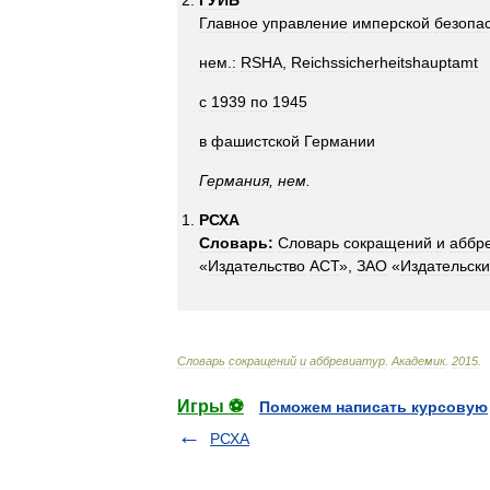
ГУИБ
Главное
управление
имперской
безопа
нем
.
:
RSHA
,
Reichssicherheitshauptamt
с
1939
по
1945
в
фашистской
Германии
Германия
,
нем
.
РСХА
Словарь:
Словарь
сокращений
и
аббр
«
Издательство
АСТ
»,
ЗАО
«
Издательск
Словарь
сокращений
и
аббревиатур
.
Академик
.
2015
.
Игры ⚽
Поможем написать курсовую
РСХА