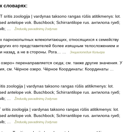
х словарях:
 sritis zoologija | vardynas taksono rangas rūšis atitikmenys: lot.
sed antelope vok. Buschbock; Schirrantilope rus. антилопа гуиб;
guib; …
Žinduolių pavadinimų žodynas
х парнокопытных млекопитающих, относящихся к семейству
 других его представителей более изящным телосложением и
 и назад, а не в стороны. Рога… …
Энциклопедия Кольера
озеро» перенаправляется сюда; см. также другие значения. У
ния, см. Чёрное озеро. Чёрное Координаты: Координаты …
tis zoologija | vardynas taksono rangas rūšis atitikmenys: lot.
sed antelope vok. Buschbock; Schirrantilope rus. антилопа гуиб;
guib; …
Žinduolių pavadinimų žodynas
sritis zoologija | vardynas taksono rangas rūšis atitikmenys: lot.
sed antelope vok. Buschbock; Schirrantilope rus. антилопа гуиб;
guib; …
Žinduolių pavadinimų žodynas