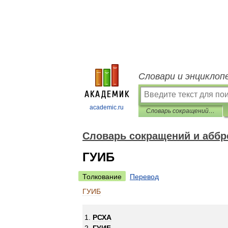
Словари и энциклоп
academic.ru
Словарь сокращений и аббревиатур
Словарь сокращений и аббр
ГУИБ
Толкование
Перевод
ГУИБ
РСХА