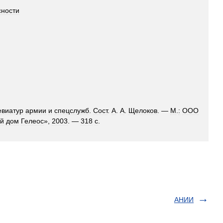
сности
евиатур
армии
и
спецслужб
.
Сост
.
А
.
А
.
Щелоков
. —
М
.
:
ООО
ий
дом
Гелеос
»,
2003
. —
318
с
.
АНИИ