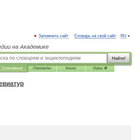
Запомнить сайт
Словарь на свой сайт
RU
едии на Академике
Найти!
Толкования
Переводы
Книги
Игры ⚽
евиатур