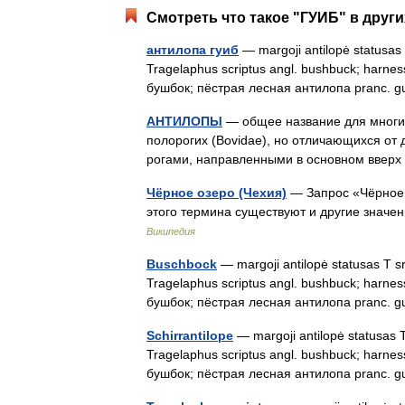
Смотреть что такое "ГУИБ" в други
антилопа гуиб
— margoji antilopė statusas T
Tragelaphus scriptus angl. bushbuck; harnes
бушбок; пёстрая лесная антилопа pranc. 
АНТИЛОПЫ
— общее название для многи
полорогих (Bovidae), но отличающихся от
рогами, направленными в основном вверх
Чёрное озеро (Чехия)
— Запрос «Чёрное 
этого термина существуют и другие значе
Википедия
Buschbock
— margoji antilopė statusas T sri
Tragelaphus scriptus angl. bushbuck; harnes
бушбок; пёстрая лесная антилопа pranc. 
Schirrantilope
— margoji antilopė statusas T 
Tragelaphus scriptus angl. bushbuck; harnes
бушбок; пёстрая лесная антилопа pranc. 