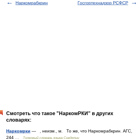
Наркомрабкрин
Госгортехнадзор РСФСР
Смотреть что такое "НаркомРКИ" в других
словарях:
Наркомрки
— , неизм., м. То же, что Наркомрабкрин. АГС,
244 …
Толковый словарь языка Совдепии