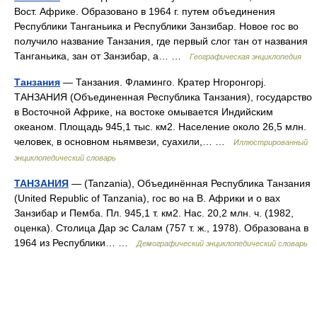
Вост. Африке. Образовано в 1964 г. путем объединения
Республики Танганьика и Республики Занзибар. Новое гос во
получило название Танзания, где первый слог тан от названия
Танганьика, зан от Занзибар, а… …
Географическая энциклопедия
Танзания
— Танзания. Фламинго. Кратер Нгоронгорj.
ТАНЗАНИЯ (Объединенная Республика Танзания), государство
в Восточной Африке, на востоке омывается Индийским
океаном. Площадь 945,1 тыс. км2. Население около 26,5 млн.
человек, в основном ньямвези, суахили,… …
Иллюстрированный
энциклопедический словарь
ТАНЗАНИЯ
— (Tanzania), Объединённая Республика Танзания
(United Republic of Tanzania), гос во на В. Африки и о вах
Занзибар и Пемба. Пл. 945,1 т. км2. Нас. 20,2 млн. ч. (1982,
оценка). Столица Дар эс Салам (757 т. ж., 1978). Образована в
1964 из Республики… …
Демографический энциклопедический словарь