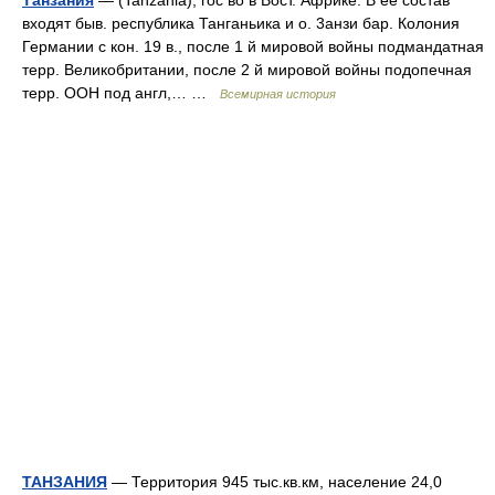
Танзания
— (Tanzania), гос во в Вост. Африке. В ее состав
входят быв. республика Танганьика и о. 3анзи бар. Колония
Германии с кон. 19 в., после 1 й мировой войны подмандатная
терр. Великобритании, после 2 й мировой войны подопечная
терр. ООН под англ,… …
Всемирная история
ТАНЗАНИЯ
— Территория 945 тыс.кв.км, население 24,0