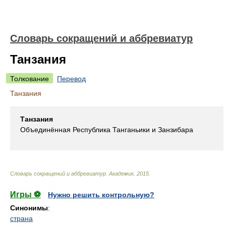
Словарь сокращений и аббревиатур
Танзания
Толкование
Перевод
Танзания
Танзания
Объединённая Республика Танганьики и Занзибара
Словарь сокращений и аббревиатур
.
Академик
.
2015
.
Игры ⚽
Нужно решить контрольную?
Синонимы
:
страна