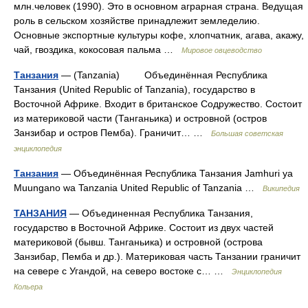
млн.человек (1990). Это в основном аграрная страна. Ведущая
роль в сельском хозяйстве принадлежит земледелию.
Основные экспортные культуры кофе, хлопчатник, агава, акажу,
чай, гвоздика, кокосовая пальма …
Мировое овцеводство
Танзания
— (Tanzania) Объединённая Республика
Танзания (United Republic of Tanzania), государство в
Восточной Африке. Входит в британское Содружество. Состоит
из материковой части (Танганьика) и островной (остров
Занзибар и остров Пемба). Граничит… …
Большая советская
энциклопедия
Танзания
— Объединённая Республика Танзания Jamhuri ya
Muungano wa Tanzania United Republic of Tanzania …
Википедия
ТАНЗАНИЯ
— Объединенная Республика Танзания,
государство в Восточной Африке. Состоит из двух частей
материковой (бывш. Танганьика) и островной (острова
Занзибар, Пемба и др.). Материковая часть Танзании граничит
на севере с Угандой, на северо востоке с… …
Энциклопедия
Кольера