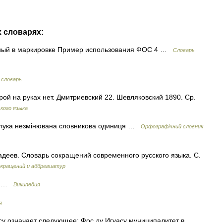
х словарях:
ный в маркировке Пример использования ФОС 4 …
Словарь
 словарь
орой на руках нет. Дмитриевский 22. Шевляковский 1890. Ср.
кого языка
олука незмінювана словникова одиниця …
Орфографічний словник
еев. Словарь сокращений современного русского языка. С.
окращений и аббревиатур
рб …
Википедия
я
у означает следующее: Фос ду Игуасу муниципалитет в