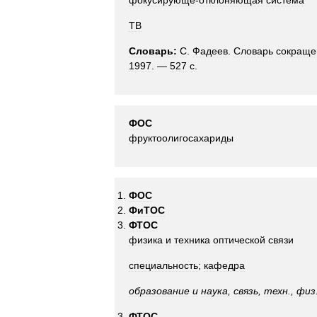
фокусирующе
-
отклоняющая
система
ТВ
Словарь:
С
.
Фадеев
.
Словарь
сокраще
1997
. —
527
с
.
ФОС
фруктоолигосахариды
ФОС
ФиТОС
ФТОС
физика
и
техника
оптической
связи
специальность
;
кафедра
образование
и
наука
,
связь
,
техн
.,
физ
ФТОС