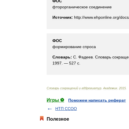
ФОС
фторорганическое
соединение
Источник:
http:
//
www
.
ehponline
.
org
/
docs
ФОС
формирование
спроса
Словарь:
С
.
Фадеев
.
Словарь
сокраще
1997
. —
527
с
.
Словарь
сокращений
и
аббревиатур
.
Академик
.
2015
.
Игры ⚽
Поможем написать реферат
НТП ССОО
Полезное