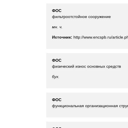
ФОС
фильтроотстойное
сооружение
мн
.
ч
.
Источник:
http:
//
www
.
encspb
.
ru
/
article
.
p
ФОС
физический
износ
основных
средств
бух
.
ФОС
функциональная
организационная
стру