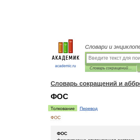
Словари и энциклоп
academic.ru
Словарь сокращений и аббревиатур
Словарь сокращений и аббр
ФОС
Толкование
Перевод
ФОС
ФОС