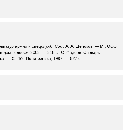
евиатур
армии
и
спецслужб
.
Сост
.
А
.
А
.
Щелоков
. —
М
.
:
ООО
ий
дом
Гелеос
»,
2003
. —
318
с
.,
С
.
Фадеев
.
Словарь
ка
. —
С
.-
Пб
.
:
Политехника
,
1997
. —
527
с
.