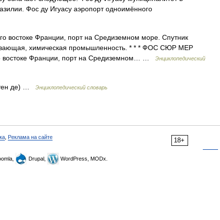
разилии. Фос ду Игуасу аэропорт одноимённого
юго востоке Франции, порт на Средиземном море. Спутник
вающая, химическая промышленность. * * * ФОС СЮР МЕР
го востоке Франции, порт на Средиземном… …
Энциклопедический
ртен де) …
Энциклопедический словарь
ка
,
Реклама на сайте
18+
omla,
Drupal,
WordPress, MODx.