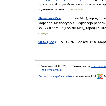
Бразилии. Фос ду Игуасу микрорегион в Б
муниципалитета …
Википедия
Фос-сюр-Мер
— (Fos sur Mer), город на 
Марселя. Металлургия, нефтеперерабаты
ФОС СЮР МЕР (Fos sur Mer), город на ю
словарь
ФОС (Вос)
— ФОС, см. Вос (см. ВОС Ма
© Академик, 2000-2026
Обратная связь:
Техподдерж
👣 Путешествия
Экспорт словарей на сайты
, сделанные на PHP,
Jo