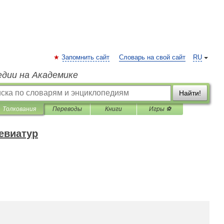
Запомнить сайт
Словарь на свой сайт
RU
едии на Академике
Найти!
Толкования
Переводы
Книги
Игры ⚽
евиатур