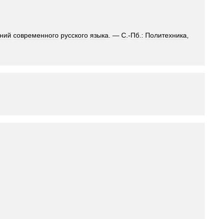
ний
современного
русского
языка
. —
С
.-
Пб
.
:
Политехника
,
.