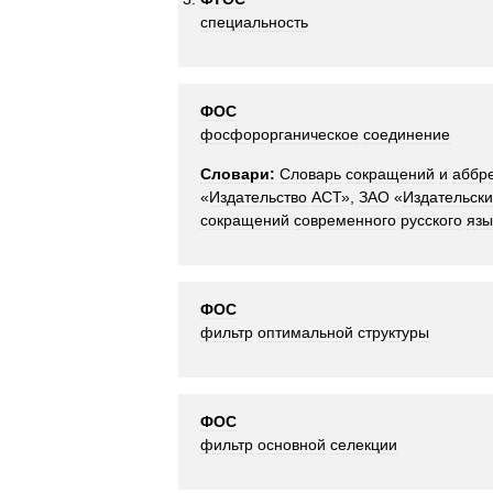
специальность
ФОС
фосфорорганическое
соединение
Словари:
Словарь
сокращений
и
аббр
«
Издательство
АСТ
»,
ЗАО
«
Издательск
сокращений
современного
русского
язы
ФОС
фильтр
оптимальной
структуры
ФОС
фильтр
основной
селекции