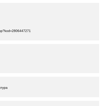
hp
?
kod
=
2806447271
ктура