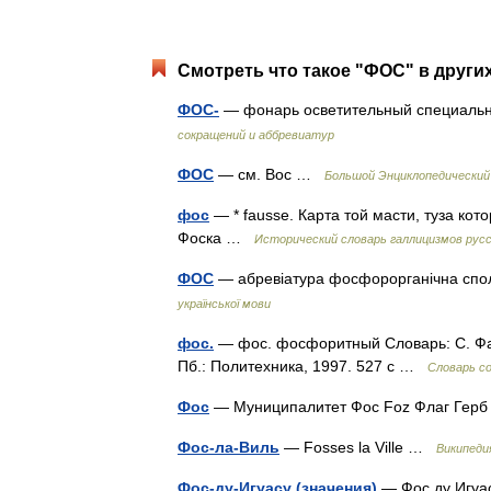
Смотреть что такое "ФОС" в други
ФОС-
— фонарь осветительный специаль
сокращений и аббревиатур
ФОС
— см. Вос …
Большой Энциклопедический
фос
— * fausse. Карта той масти, туза кот
Фоска …
Исторический словарь галлицизмов русс
ФОС
— абревіатура фосфорорганічна сп
української мови
фос.
— фос. фосфоритный Словарь: С. Фад
Пб.: Политехника, 1997. 527 с …
Словарь с
Фос
— Муниципалитет Фос Foz Флаг Ге
Фос-ла-Виль
— Fosses la Ville …
Википеди
Фос-ду-Игуасу (значения)
— Фос ду Игуас