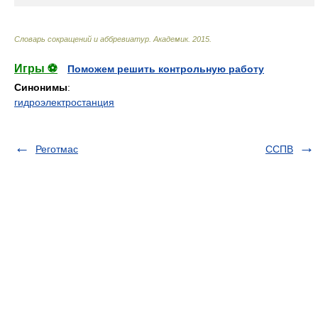
Словарь сокращений и аббревиатур
.
Академик
.
2015
.
Игры ⚽
Поможем решить контрольную работу
Синонимы
:
гидроэлектростанция
Реготмас
ССПВ