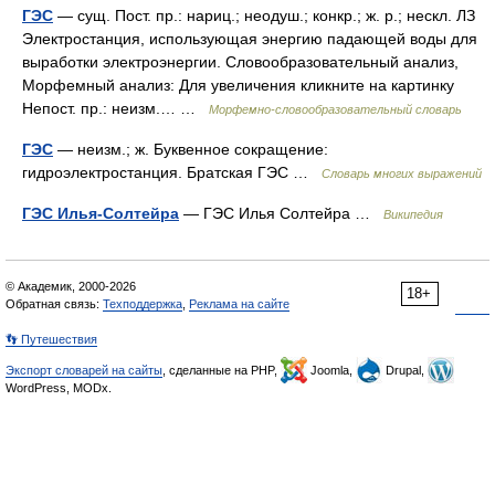
ГЭС
— сущ. Пост. пр.: нариц.; неодуш.; конкр.; ж. р.; нескл. ЛЗ
Электростанция, использующая энергию падающей воды для
выработки электроэнергии. Словообразовательный анализ,
Морфемный анализ: Для увеличения кликните на картинку
Непост. пр.: неизм.… …
Морфемно-словообразовательный словарь
ГЭС
— неизм.; ж. Буквенное сокращение:
гидроэлектростанция. Братская ГЭС …
Словарь многих выражений
ГЭС Илья-Солтейра
— ГЭС Илья Солтейра …
Википедия
© Академик, 2000-2026
18+
Обратная связь:
Техподдержка
,
Реклама на сайте
👣 Путешествия
Экспорт словарей на сайты
, сделанные на PHP,
Joomla,
Drupal,
WordPress, MODx.