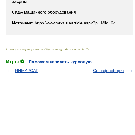
защиты
СКДА машинного оборудования
Источник:
http://www.mrks.ru/article.aspx?p=1&id=64
Словарь сокращений и аббревиатур
.
Академик
.
2015
.
Игры ⚽
Поможем написать курсовую
ИНМАРСАТ
Союзфосфорит