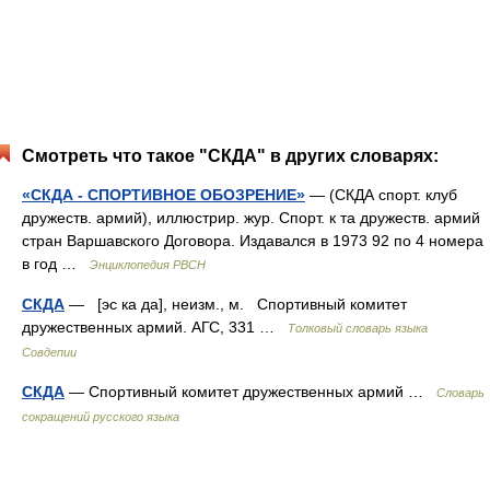
Смотреть что такое "СКДА" в других словарях:
«СКДА - СПОРТИВНОЕ ОБОЗРЕНИЕ»
— (СКДА спорт. клуб
дружеств. армий), иллюстрир. жур. Спорт. к та дружеств. армий
стран Варшавского Договора. Издавался в 1973 92 по 4 номера
в год …
Энциклопедия РВСН
СКДА
— [эс ка да], неизм., м. Спортивный комитет
дружественных армий. АГС, 331 …
Толковый словарь языка
Совдепии
СКДА
— Спортивный комитет дружественных армий …
Словарь
сокращений русского языка