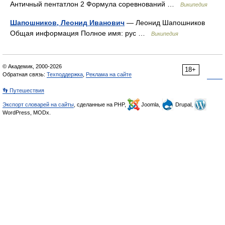
Античный пентатлон 2 Формула соревнований …
Википедия
Шапошников, Леонид Иванович
— Леонид Шапошников
Общая информация Полное имя: рус …
Википедия
© Академик, 2000-2026
18+
Обратная связь:
Техподдержка
,
Реклама на сайте
👣 Путешествия
Экспорт словарей на сайты
, сделанные на PHP,
Joomla,
Drupal,
WordPress, MODx.