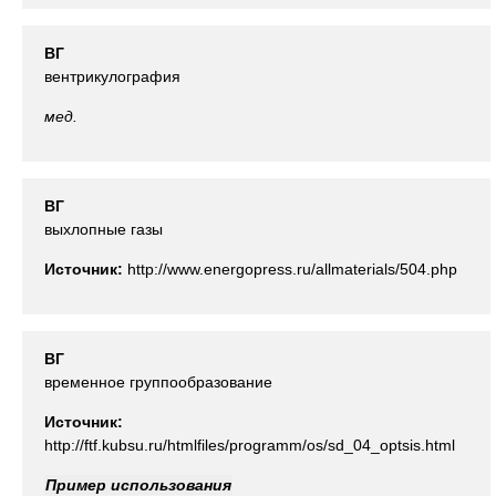
ВГ
вентрикулография
мед.
ВГ
выхлопные газы
Источник:
http://www.energopress.ru/allmaterials/504.php
ВГ
временное группообразование
Источник:
http://ftf.kubsu.ru/htmlfiles/programm/os/sd_04_optsis.html
Пример использования