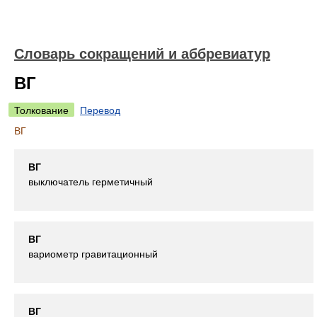
Словарь сокращений и аббревиатур
ВГ
Толкование
Перевод
ВГ
ВГ
выключатель герметичный
ВГ
вариометр гравитационный
ВГ